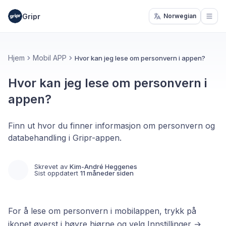
Gripr
Norwegian
Open
Hjem
Mobil APP
Hvor kan jeg lese om personvern i appen?
Hvor kan jeg lese om personvern i
appen?
Finn ut hvor du finner informasjon om personvern og
databehandling i Gripr-appen.
Skrevet av
Kim-André Heggenes
Sist oppdatert
11 måneder siden
For å lese om personvern i mobilappen, trykk på
ikonet øverst i høyre hjørne og velg Innstillinger →