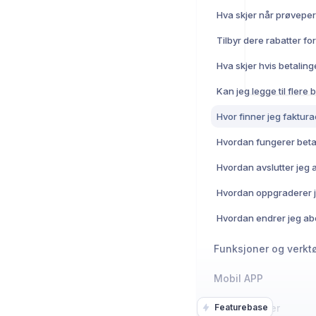
Hvor finner jeg faktur
Hvordan fungerer bet
Funksjoner og verkt
Mobil APP
Integrasjoner
Featurebase