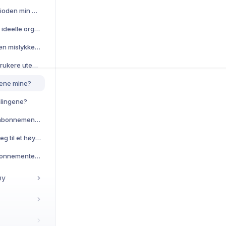
Hva skjer når prøveperioden min utløper?
Tilbyr dere rabatter for ideelle organisasjoner eller større team?
Hva skjer hvis betalingen mislykkes?
Kan jeg legge til flere brukere uten å oppgradere abonnementet?
aene mine?
alingene?
Hvordan avslutter jeg abonnementet mitt?
Hvordan oppgraderer jeg til et høyere abonnement?
Hvordan endrer jeg abonnementet mitt?
øy