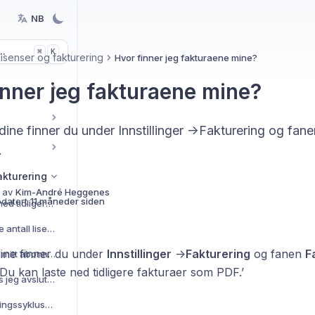
NB
..
K
⌘
lisenser og fakturering
Hvor finner jeg fakturaene mine?
inner jeg fakturaene mine?
ine finner du under Innstillinger ->Fakturering og fane
.
akturering
 av
Kim-André Heggenes
pdatert
11 måneder siden
Hvordan kan jeg laste ned tidligere fakturaer fra Gripr?
Hvordan kan jeg justere antall lisenser?
ine finner du under
Innstillinger
->
Fakturering
og fanen
F
Hvordan kan jeg endre mitt abonnement?
Du kan laste ned tidligere fakturaer som PDF.’
Kan jeg få refusjon hvis jeg avslutter midt i en faktureringsperiode?
Kan jeg endre faktureringssyklusen fra månedlig til årlig?