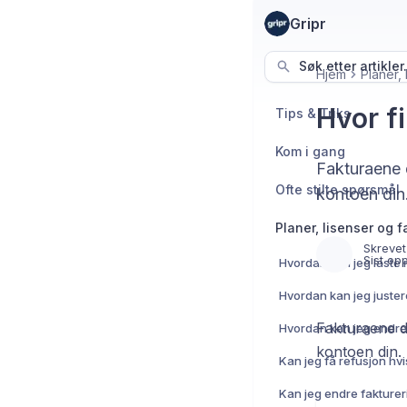
Gripr
Søk etter artikler.
Hjem
Planer, 
Hvor f
Tips & Triks
Kom i gang
Fakturaene d
Ofte stilte spørsmål
kontoen din
Planer, lisenser og f
Skrevet
Sist op
Fakturaene d
kontoen din. 