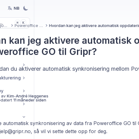
NB
..
K
⌘
Integrasjoner
Poweroffice GO
n kan jeg aktivere automatisk 
eroffice GO til Gripr?
rdan du aktiverer automatisk synkronisering mellom P
akturering
øy
 av
Kim-André Heggenes
pdatert
11 måneder siden
e automatisk synkronisering av data fra Poweroffice GO til
elp@gripr.no, så vil vi sette dette opp for deg.