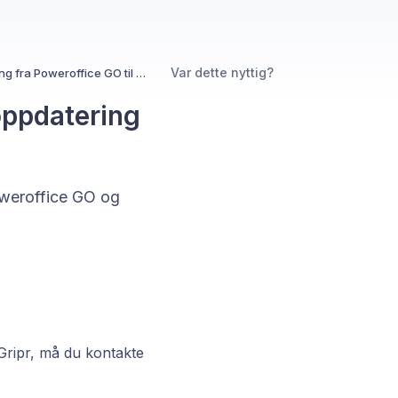
Var dette nyttig?
Hvordan kan jeg aktivere automatisk oppdatering fra Poweroffice GO til Gripr?
oppdatering
oweroffice GO og
 Gripr, må du kontakte