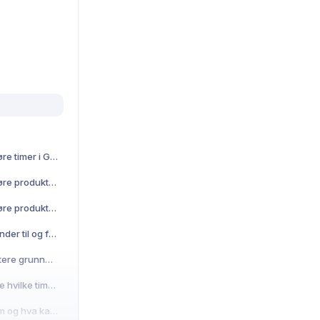
Hvordan kan jeg overføre timer i Gripr til regnskap?
Hvordan kan jeg overføre produkter fra en oppgave i Gripr til regnskap?
Hvordan kan jeg overføre produkter fra et prosjekt i Gripr til regnskap?
Hvilken informasjon sender til og fra regnskap når en integrasjon er aktivert?
Hvordan kan jeg importere grunndata fra regnskap når integrasjon er aktivert?
Hvordan kan vi definere hvilke timetyper som skal brukes hvis timer overføres til regnskap?
Hvordan fungerer Loom og hva kan jeg bruke det til?