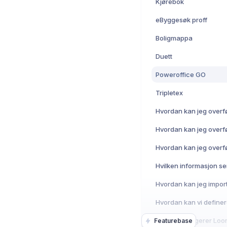
Kjørebok
eByggesøk proff
Boligmappa
Duett
Poweroffice GO
Tripletex
Featurebase