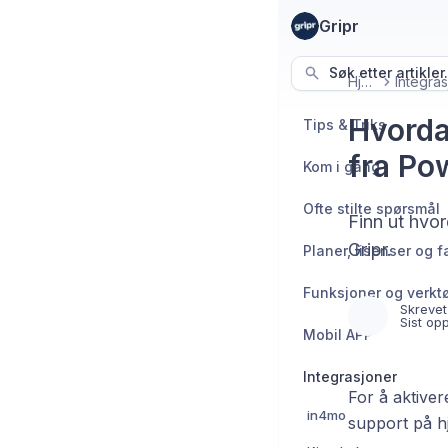
Gripr
Søk etter artikler.
Hjem
Hvorda
Tips & Triks
fra Pow
Kom i gang
Ofte stilte spørsmål
Finn ut hvo
Gripr.
Planer, lisenser og f
Funksjoner og verkt
Skrevet
Sist op
Mobil APP
Integrasjoner
For å aktiver
in4mo
support på hj