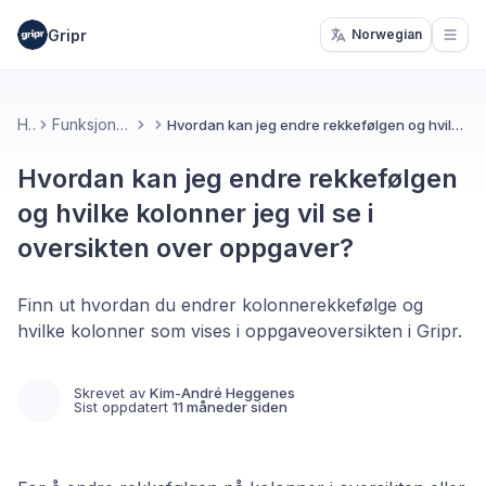
Gripr
Norwegian
Open
Hjem
Funksjoner og verktøy
Hvordan kan jeg endre rekkefølgen og hvilke kolonner jeg vil se i oversikten over oppgaver?
Hvordan kan jeg endre rekkefølgen
og hvilke kolonner jeg vil se i
oversikten over oppgaver?
Finn ut hvordan du endrer kolonnerekkefølge og
hvilke kolonner som vises i oppgaveoversikten i Gripr.
Skrevet av
Kim-André Heggenes
Sist oppdatert
11 måneder siden