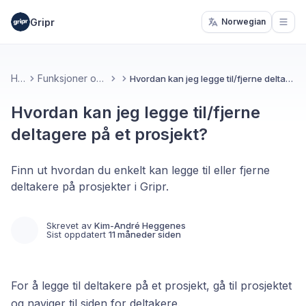
Gripr
Norwegian
Open
Hjem
Funksjoner og verktøy
Hvordan kan jeg legge til/fjerne deltagere på et prosjekt?
Hvordan kan jeg legge til/fjerne
deltagere på et prosjekt?
Finn ut hvordan du enkelt kan legge til eller fjerne
deltakere på prosjekter i Gripr.
Skrevet av
Kim-André Heggenes
Sist oppdatert
11 måneder siden
For å legge til deltakere på et prosjekt, gå til prosjektet
og naviger til siden for deltakere.