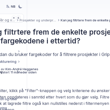
NB
..
K
⌘
Funksjoner og verktøy
Prosjekter og underprosjekter
 filtrtere frem de enkelte prosj
fargekodene i ettertid?
dan du bruker fargekoder for å filtrere prosjekter i Grip
akturering
 av
Kim-André Heggenes
øy
pdatert
11 måneder siden
ilter, klikk på "Filter"-knappen og velg kriteriene du ønsker 
kten oppdateres i sanntid etter hvert som du gjør valg. Filtr
on og roller
 at lagrede filtre også kan nullstilles nederst i filtermeny
kring
visningen.