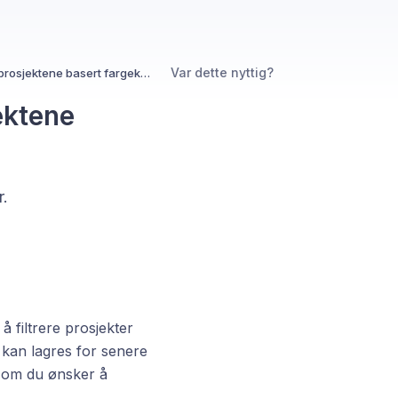
Var dette nyttig?
Kan jeg filtrtere frem de enkelte prosjektene basert fargekodene i ettertid?
ektene
r.
å filtrere prosjekter
e kan lagres for senere
en om du ønsker å