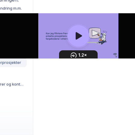
 endring m.m.
albibliotek
Visninger, filter, gruppering m.m.
rprosjekter
Kunder, leverandører og kontakter