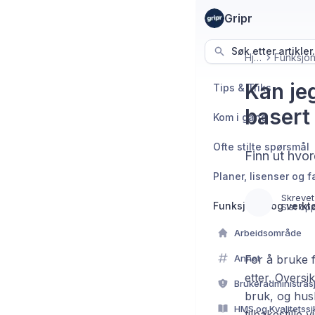
Gripr
Søk etter artikler.
Hjem
Kan jeg
Tips & Triks
basert 
Kom i gang
Ofte stilte spørsmål
Finn ut hvor
Planer, lisenser og f
Skrevet
Funksjoner og verkt
Sist op
Arbeidsområde
Annet
For å bruke f
etter. Oversi
Brukeradministrasj
bruk, og husk
HMS og Kvalitetssi
tilbakestille 