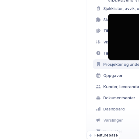
Sjekklister, avvik,
Skjemabygger og m
Tilbud
Timeregistrering
Prosjekter og unde
Oppgaver
Dokumentsenter
Dashboard
Varslinger
Produkter
Featurebase