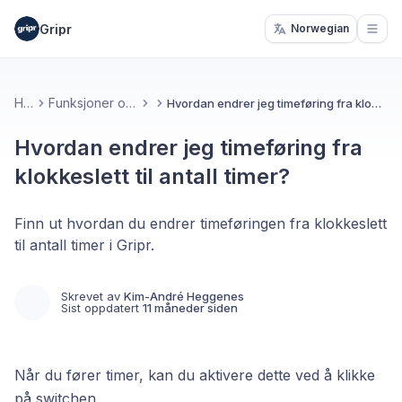
Gripr
Norwegian
Open
Hjem
Funksjoner og verktøy
Hvordan endrer jeg timeføring fra klokkeslett til antall timer?
Hvordan endrer jeg timeføring fra
klokkeslett til antall timer?
Finn ut hvordan du endrer timeføringen fra klokkeslett
til antall timer i Gripr.
Skrevet av
Kim-André Heggenes
Sist oppdatert
11 måneder siden
Når du fører timer, kan du aktivere dette ved å klikke
på switchen.