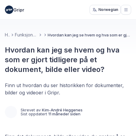
Gripr
Norwegian
Open
Hjem
Funksjoner og verktøy
Hvordan kan jeg se hvem og hva som er gjort tidligere på et dokument, bilde eller video?
Hvordan kan jeg se hvem og hva
som er gjort tidligere på et
dokument, bilde eller video?
Finn ut hvordan du ser historikken for dokumenter,
bilder og videoer i Gripr.
Skrevet av
Kim-André Heggenes
Sist oppdatert
11 måneder siden