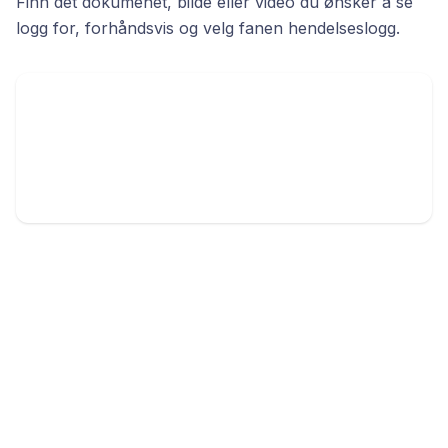
Finn det dokumenet, bilde eller video du ønsker å se
logg for, forhåndsvis og velg fanen hendelseslogg.