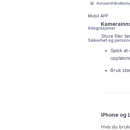
Konsernhåndterin
Mobil APP
Kamerainnst
Integrasjoner
Store filer ta
Sikkerhet og person
Sjekk at 
oppløsni
Bruk stan
iPhone og 
Hvis du bruk