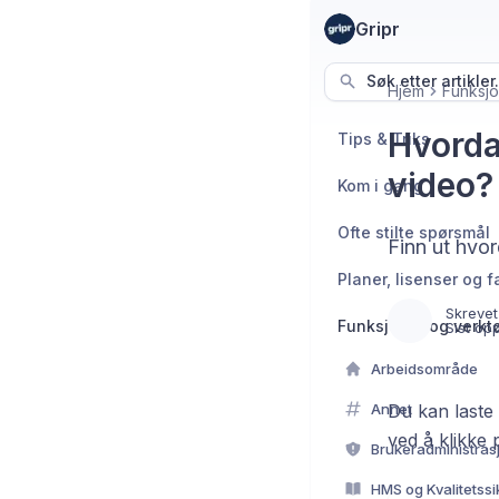
Gripr
Søk etter artikler.
Hjem
Funksjo
Hvorda
Tips & Triks
video?
Kom i gang
Ofte stilte spørsmål
Finn ut hvor
Planer, lisenser og f
Skrevet
Funksjoner og verkt
Sist op
Arbeidsområde
Annet
Du kan laste
ved å klikke
Brukeradministrasj
HMS og Kvalitetssi