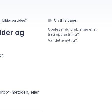
On this page
, bilder og video?
Opplever du problemer eller
lder og
treg opplastning?
Var dette nyttig?
r.
drop"-metoden, eller