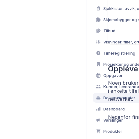
Sjekklister, avvik,
Skjemabygger og m
Tilbud
Timeregistrering
Prosjekter og unde
Opplever
Oppgaver
Noen brukere 
i enkelte til
Dokumentsenter
nettverket.
Dashboard
Nedenfor fin
Varslinger
Produkter