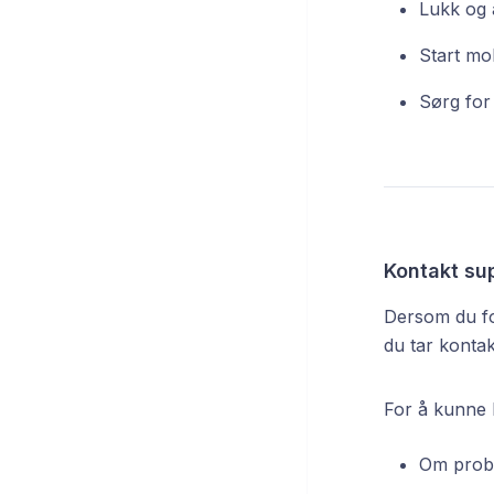
Lukk og 
Start mo
Sørg for 
Kontakt su
Dersom du fo
du tar konta
For å kunne h
Om proble