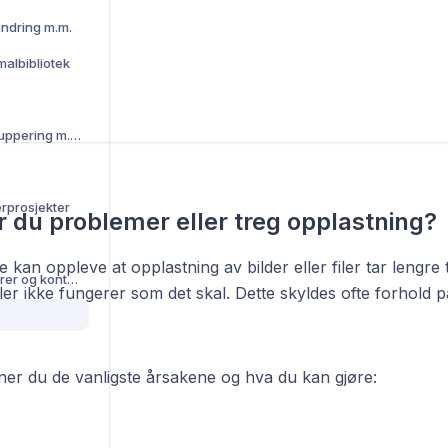
 endring m.m.
albibliotek
Visninger, filter, gruppering m.m.
rprosjekter
 du problemer eller treg opplastning?
kan oppleve at opplastning av bilder eller filer tar lengre t
Kunder, leverandører og kontakter
feller ikke fungerer som det skal. Dette skyldes ofte forhold 
ner du de vanligste årsakene og hva du kan gjøre: