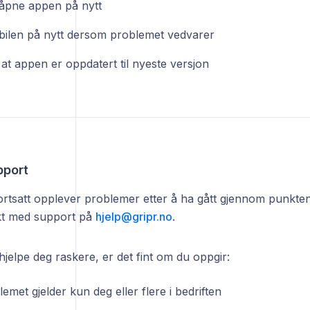
åpne appen på nytt
bilen på nytt dersom problemet vedvarer
at appen er oppdatert til nyeste versjon
pport
rtsatt opplever problemer etter å ha gått gjennom punktene
kt med support på
hjelp@gripr.no
.
jelpe deg raskere, er det fint om du oppgir:
met gjelder kun deg eller flere i bedriften