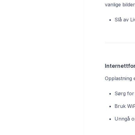
vanlige bilder
Slå av L
Internettfo
Opplastning e
Sørg for
Bruk WiFi
Unngå op