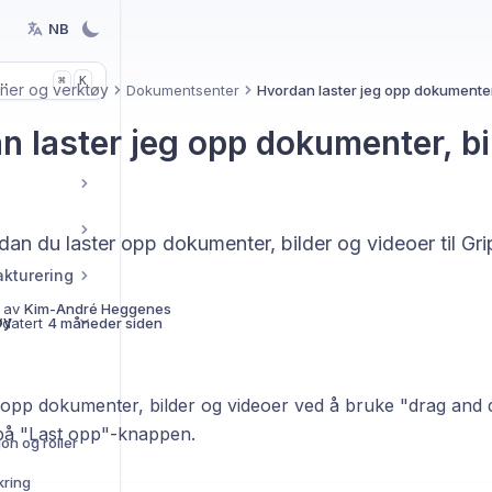
NB
..
K
⌘
ner og verktøy
Dokumentsenter
Hvordan laster jeg opp dokumenter
n laster jeg opp dokumenter, bi
dan du laster opp dokumenter, bilder og videoer til Grip
akturering
 av
Kim-André Heggenes
øy
pdatert
4 måneder siden
 opp dokumenter, bilder og videoer ved å bruke "drag and 
 på "Last opp"-knappen.
on og roller
kring