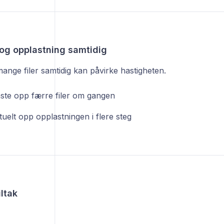
r og opplastning samtidig
ange filer samtidig kan påvirke hastigheten.
aste opp færre filer om gangen
uelt opp opplastningen i flere steg
iltak