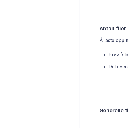
Antall file
Å laste opp m
Prøv å l
Del event
Generelle t