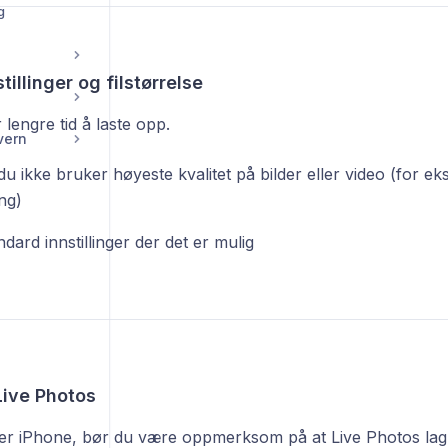
g
illinger og filstørrelse
r lengre tid å laste opp.
vern
du ikke bruker høyeste kvalitet på bilder eller video (for e
ng)
dard innstillinger der det er mulig
Live Photos
er iPhone, bør du være oppmerksom på at Live Photos lag