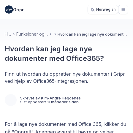
Gripr
Norwegian
Open
Hjem
Funksjoner og verktøy
Hvordan kan jeg lage nye dokumenter med Office365?
Hvordan kan jeg lage nye
dokumenter med Office365?
Finn ut hvordan du oppretter nye dokumenter i Gripr
ved hjelp av Office365-integrasjonen.
Skrevet av
Kim-André Heggenes
Sist oppdatert
11 måneder siden
For å lage nye dokumenter med Office 365, klikker du
på "Opprett"-knappen øverst til høyre og velger