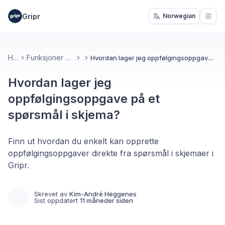
Gripr
Norwegian
Open
Hjem
Funksjoner og verktøy
Hvordan lager jeg oppfølgingsoppgave på et spørsmål i skjema?
Hvordan lager jeg
oppfølgingsoppgave på et
spørsmål i skjema?
Finn ut hvordan du enkelt kan opprette
oppfølgingsoppgaver direkte fra spørsmål i skjemaer i
Gripr.
Skrevet av
Kim-André Heggenes
Sist oppdatert
11 måneder siden