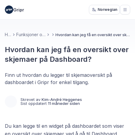
Gripr
Norwegian
Open
Hjem
Funksjoner og verktøy
Hvordan kan jeg få en oversikt over skjemaer på Dashboard?
Hvordan kan jeg få en oversikt over
skjemaer på Dashboard?
Finn ut hvordan du legger til skjemaoversikt på
dashboardet i Gripr for enkel tilgang.
Skrevet av
Kim-André Heggenes
Sist oppdatert
11 måneder siden
Du kan legge til en widget på dashboardet som viser
en oversikt over skjemaer ved å gå til Dashboard,