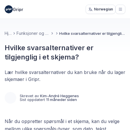
Gripr
Norwegian
Open
Hjem
Funksjoner og verktøy
Hvilke svarsalternativer er tilgjenglig i et skjema?
Hvilke svarsalternativer er
tilgjenglig i et skjema?
Lær hvilke svarsalternativer du kan bruke når du lager
skjemaer i Gripr.
Skrevet av
Kim-André Heggenes
Sist oppdatert
11 måneder siden
Når du oppretter spørsmål i et skjema, kan du velge
mellom ulike spørsmåls-typer, som dato, tekst,